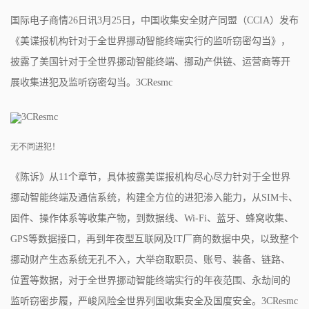
国际电子商情26日讯3月25日，中国收集安全财产同盟（CCIA）发布
《美谍报机构针对于全世界挪动智能终端实行的监听窃密勾当》，
披露了美国针对于全世界挪动智能终端、挪动产供链、运营商等开
展收集进犯及监听窃密勾当。3CResmc
3CResmc
无不同进犯！
《陈诉》从11个章节，具体披露美谍报机构尽心尽力针对于全世界
挪动智能终端及通信系统，构建全方位的进犯渗入能力，从SIM卡、
固件、操作体系等收集产物，到数据线、Wi-Fi、蓝牙、蜂窝收集、
GPS等数据接口，再到年夜型互联网及IT厂商的数据中央，以致整个
挪动财产生态系统无孔不入，大举窃取职员、账号、装备、链路、
位置等数据，对于全世界挪动智能终端实行的年夜范围、永劫间的
监听窃密步履，严峻风险全世界列国收集安全及国度安全。3CResmc