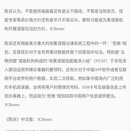
陈诉认为，不管是终端装备还有是主干路线，不管是当局官员、技
能专家等高价值方针还有是平凡平易近众，都有可能成为美谍报机
构开展谍报勾当的方针。3CResmc
陈诉还有揭破美方重大的收集谍报功课系统工程中的一环：“怒角”规
划，支撑其针对于全世界挪动智能终真个窃密监听勾当。特别是“五
眼同盟”谍报机构构成的“收集谍报技能推进小组”（NTAT）于寻觅进
入挪动运用市肆办事器的要领时，还有针对于中国APP软件或者互联
网平台收罗的用户数据，实现二次获取。例如某中国海内广泛利用
的手机阅读器，会将将用户的德律风号码、SIM卡号及装备信息上传
到办事器上。而这就为“怒角”规划窃取中国用户信息提供便当。
3CResmc
《陈诉》中文版：3CResmc