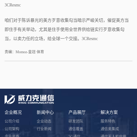
3CResmc
咱们对于陈诉暴光的美方歹意收集勾当暗示严峻关切，催促美方当
即住手有关举动，尤其是住手使用全世界供给链实行歹意收集勾
当，以卖力任的立场，给全球一个交接。3CResmc
责编：Momoz-皇冠·体育
企业概况
新闻中心
产品展厅
解决方案
公司介绍
企业动态
研发团队
服务特色
公司架构
行业新闻
通信覆盖
通信类集成
企业资质
5G通信
通信无人机应用