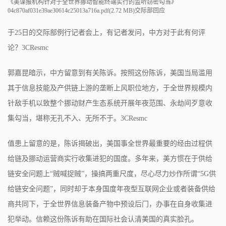
《美谍报机构针对于全世界挪动智能终端实行的监听窃密勾当》
04c870af031e39ae30614c25013a716a.pdf(2.72 MB)交际部回应
于25日的交际部例行记者会上，有记者发问，中方对于此有何评
论？3CResmc
郭嘉昆暗示，中方留意到有关陈诉。按照这份陈诉，美国当局滥用
其于信息技能及产供链上游的垄断上风职位地方，于全世界规模内
针敌手机以致整个挪动财产生态系统开展年夜范围、永劫间歹意收
集勾当，堪称无孔不入、无所不于。3CResmc
值患上留意的是，陈诉揭破出，美国事全世界最重要的经由过程供
给链及挪动运营商实行收集进犯的国度。多年来，美方惯在于供给
链安全问题上“贼喊捉贼”，操搞两重尺度，尽心尽力炒作所谓“5G供
给链安全问题”，同时却于本身国度年夜型互联网企业或者装备供给
商共同下，于全世界信息装备产物中预设后门，办事在自身收集进
犯举动。信赖这份陈诉有助在国际社会认清美国的真实脸孔。